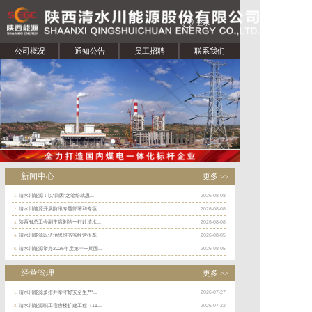
登录
公司概况
通知公告
员工招聘
联系我们
新闻中心
更多 >>
清水川能源：以“四因”之笔绘就思...
2026-08-08
1.
清水川能源开展防汛专题部署和专项...
2026-08-08
2.
陕西省总工会副主席刘皓一行赴清水...
2026-08-08
3.
清水川能源以法治思维夯实经营根基
2026-08-05
4.
清水川能源举办2026年度第十一期固...
2026-08-05
5.
经营管理
更多 >>
清水川能源多措并举守好安全生产“...
2026-07-27
1.
清水川能源职工宿舍楼扩建工程（11...
2026-07-22
2.