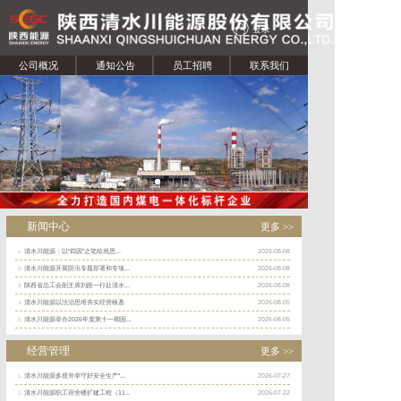
登录
公司概况
通知公告
员工招聘
联系我们
新闻中心
更多 >>
清水川能源：以“四因”之笔绘就思...
2026-08-08
1.
清水川能源开展防汛专题部署和专项...
2026-08-08
2.
陕西省总工会副主席刘皓一行赴清水...
2026-08-08
3.
清水川能源以法治思维夯实经营根基
2026-08-05
4.
清水川能源举办2026年度第十一期固...
2026-08-05
5.
经营管理
更多 >>
清水川能源多措并举守好安全生产“...
2026-07-27
1.
清水川能源职工宿舍楼扩建工程（11...
2026-07-22
2.