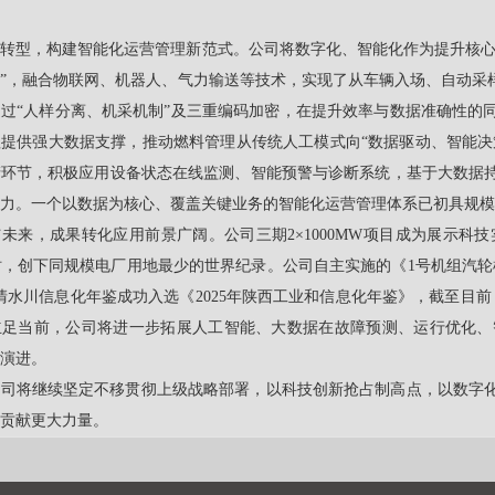
转型，构建智能化运营管理新范式。公司将数字化、智能化作为提升核心
”，融合物联网、机器人、气力输送等技术，实现了从车辆入场、自动采
过“人样分离、机采机制”及三重编码加密，在提升效率与数据准确性的
提供强大数据支撑，推动燃料管理从传统人工模式向“数据驱动、智能决
产环节，积极应用设备状态在线监测、智能预警与诊断系统，基于大数据
力。一个以数据为核心、覆盖关键业务的智能化运营管理体系已初具规模
未来，成果转化应用前景广阔。公司三期2×1000MW项目成为展示
/千瓦时，创下同规模电厂用地最少的世界纪录。公司自主实施的《1号机组汽
清水川信息化年鉴成功入选《2025年陕西工业和信息化年鉴》，截至目
立足当前，公司将进一步拓展人工智能、大数据在故障预测、运行优化、
演进。
公司将继续坚定不移贯彻上级战略部署，以科技创新抢占制高点，以数字
贡献更大力量。