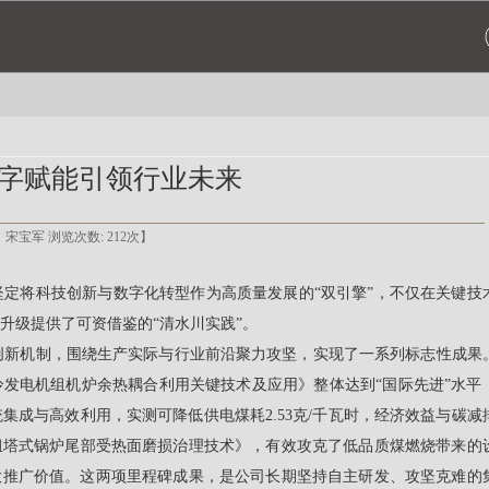
数字赋能引领行业未来
 作者：宋宝军 浏览次数:
212
次】
坚定将科技创新与数字化转型作为高质量发展的“双引擎”，不仅在关键技
升级提供了可资借鉴的“清水川实践”。
新机制，围绕生产实际与行业前沿聚力攻坚，实现了一系列标志性成果。2
冷发电机组机炉余热耦合利用关键技术及应用》整体达到“国际先进”水平
集成与高效利用，实测可降低供电煤耗2.53克/千瓦时，经济效益与碳减
机组塔式锅炉尾部受热面磨损治理技术》，有效攻克了低品质煤燃烧带来的
重大推广价值。这两项里程碑成果，是公司长期坚持自主研发、攻坚克难的