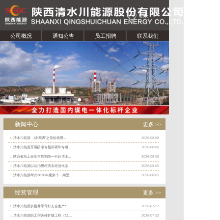
登录
公司概况
通知公告
员工招聘
联系我们
新闻中心
更多 >>
清水川能源：以“四因”之笔绘就思...
2026-08-08
1.
清水川能源开展防汛专题部署和专项...
2026-08-08
2.
陕西省总工会副主席刘皓一行赴清水...
2026-08-08
3.
清水川能源以法治思维夯实经营根基
2026-08-05
4.
清水川能源举办2026年度第十一期固...
2026-08-05
5.
经营管理
更多 >>
清水川能源多措并举守好安全生产“...
2026-07-27
1.
清水川能源职工宿舍楼扩建工程（11...
2026-07-22
2.