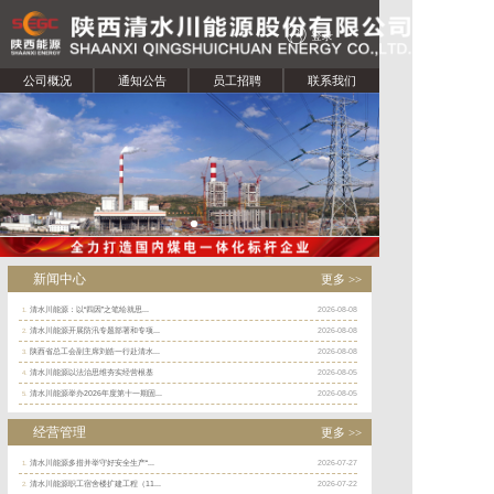
登录
公司概况
通知公告
员工招聘
联系我们
新闻中心
更多 >>
清水川能源：以“四因”之笔绘就思...
2026-08-08
1.
清水川能源开展防汛专题部署和专项...
2026-08-08
2.
陕西省总工会副主席刘皓一行赴清水...
2026-08-08
3.
清水川能源以法治思维夯实经营根基
2026-08-05
4.
清水川能源举办2026年度第十一期固...
2026-08-05
5.
经营管理
更多 >>
清水川能源多措并举守好安全生产“...
2026-07-27
1.
清水川能源职工宿舍楼扩建工程（11...
2026-07-22
2.