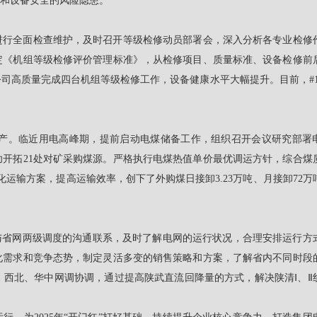
和设备安全的风险隐患。
进行全面检查维护，及时召开等级检修动员部署会，深入分析各专业检修
定《机组等级检修评价管理标准》，从检修项目、质量标准、设备检修前
司高质量完成四台机组等级检修工作，设备健康水平大幅提升。目前，#1-
产。临近用电高峰期，提前启动电煤储备工作，组织召开会议研究部署
功开拓21处对矿采购煤源。严格执行电煤热值单价最优调运方针，综合煤
运输方案，提高运输效率，创下了外购煤日接卸3.23万吨、月接卸72万
与省网两级调度的沟通联系，及时了解电网的运行状况，合理安排运行方
化需求和竞争态势，制定灵活多变的销售策略和方案，了解省内不同时段
西北、华中网调协调，通过提高陕武直流回降量的方式，解决陕清Ⅰ、Ⅱ