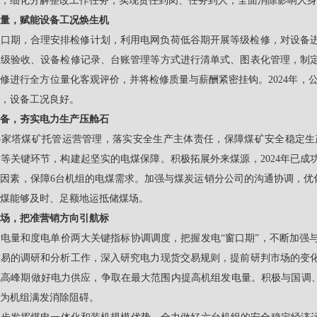
，细化分解整改工作任务，实现责任到岗、任务到人，全面消除影响人身
量，赋能设备工况焕生机
窗口期，合理安排检修计划，利用电网负荷低谷期开展等级检修，对设备
三级验收、设备检修记录、台账管理等方式进行清单式、图表化管理，制
修进行全方位量化客观评价，并将检修质量与薪酬紧密挂钩。2024年，公
，设备工况良好。
备，夯实电力生产压舱石
冯家塔煤矿托管运营管理，落实安全生产主体责任，保障煤矿安全稳定生
等关键环节，构建起坚实的电煤保障。积极拓展外来煤源，2024年已成
因素，保障6台机组的电煤需求。加强与煤炭运销分公司的沟通协调，优化
煤能够及时、足额地运抵储煤场。
场，把准营销方向引航标
电量和度电单价两大关键指标协调调度，把握发电“窗口期”，不断加强
交易的调研和分析工作，深入研究电力现货交易规则，提前研判市场的变
高峰期做好电力供应，争取在最大范围内提高机组发电量。积极与国调、
为机组满发消除阻碍。